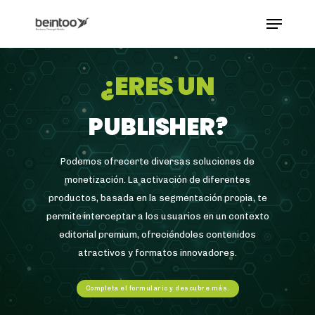
Skip
Menu
to
main
Close
content
Menu
¿ERES UN
PUBLISHER?
Podemos ofrecerte diversas soluciones de
 Slot777 Online Terpercaya Hari Ini dengan Slot
monetización. La activación de diferentes
productos, basada en la segmentación propia, te
permite interceptar a los usuarios en un contexto
editorial premium, ofreciéndoles contenidos
atractivos y formatos innovadores.
Completa el formulario y descubre más.