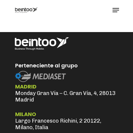
Skip
Menu
to
main
Close
content
Menu
Perteneciente al grupo
 Slot777 Online Terpercaya Hari Ini dengan Slot
MADRID
Monday Gran Vía – C. Gran Vía, 4, 28013
Madrid
MILANO
Largo Francesco Richini, 2 20122,
Milano, Italia