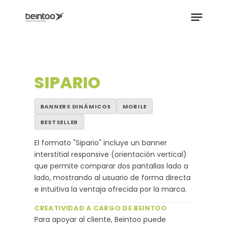
Skip
to
main
content
SIPARIO
BANNERS DINÁMICOS
MOBILE
BESTSELLER
 Slot777 Online Terpercaya Hari Ini dengan Slot
El formato "Sipario" incluye un banner
interstitial responsive (orientación vertical)
que permite comparar dos pantallas lado a
lado, mostrando al usuario de forma directa
e intuitiva la ventaja ofrecida por la marca.
CREATIVIDAD A CARGO DE BEINTOO
Para apoyar al cliente, Beintoo puede