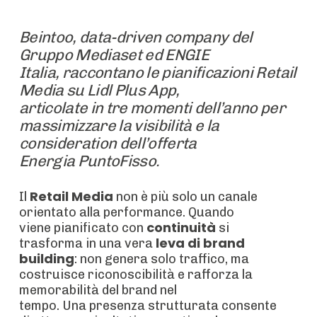
Beintoo
, data-
driven
company del
Gruppo Mediaset ed
E
NGIE
Italia
,
raccontano
l
e pianificazioni
Retail
Media su Lidl Plus
App
,
articolat
e
in
tre
momenti dell’anno
per
massimizzare
la
visibilità
e
la
consideration
de
ll’offerta
Energia
PuntoFisso
.
Retail Media
Il
non è più solo un canale
orientato alla performance. Quando
continuità
viene pianificato con
si
leva di brand
trasforma in una vera
building
: non genera solo traffico, ma
costruisce riconoscibilità e rafforza la
memorabilità del brand nel
tempo. Una presenza strutturata consente