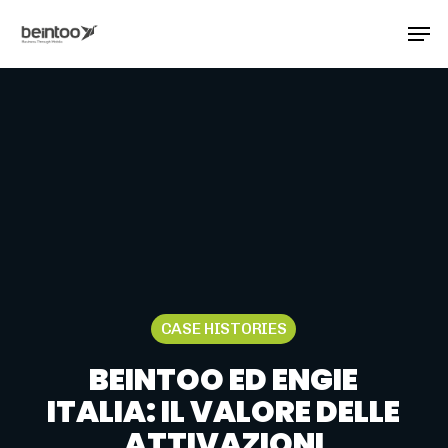
Skip
Men
to
main
Close
content
Menu
 Slot777 Online Terpercaya Hari Ini dengan Slot
CASE HISTORIES
BEINTOO ED ENGIE
ITALIA: IL VALORE DELLE
ATTIVAZIONI