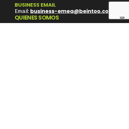
BUSINESS EMAIL
business-emea@beintoo.com
Email:
QUIENES SOMOS
Misión y Visión
Values
Equipo
TRABAJA CON NOSOTROS
Posiciones abiertas
Información GDPR Contactos
Privacy & Policy
Cookie Policy
Terms & Conditions
Síguenos