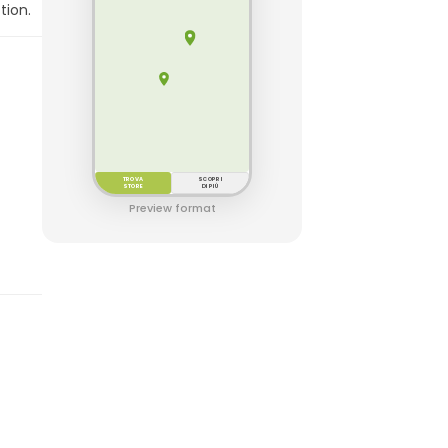
tion.
TROVA
SCOPRI
STORE
DI PIÙ
Preview format