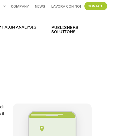
CONTACT
A
COMPANY
NEWS
LAVORA CON NOI
MPAIGN ANALYSIS
PUBLISHERS
SOLUTIONS
FT Terpercaya dengan Slot Gacor Hari Ini 2026
di
il