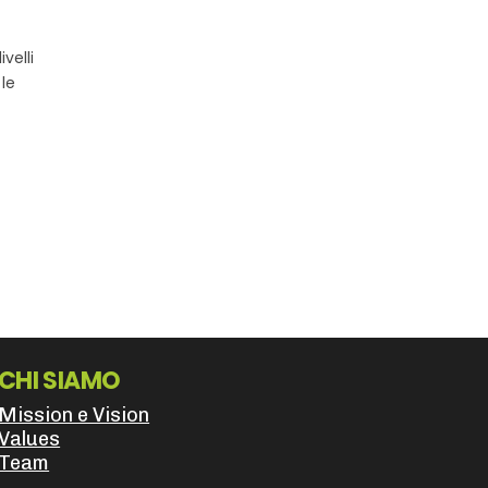
velli
 le
CHI SIAMO
Mission e Vision
Values
Team