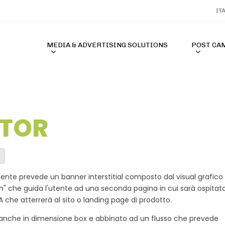
IT
MEDIA & ADVERTISING SOLUTIONS
POST CA
ATOR
acor Terbaik 2026
MAHJONGJP88 🎃 Situs Slot PG SO
amente prevede un banner interstitial composto dal visual grafico 
n" che guida l'utente ad una seconda pagina in cui sarà ospitato 
he atterrerà al sito o landing page di prodotto.
o anche in dimensione box e abbinato ad un flusso che prevede