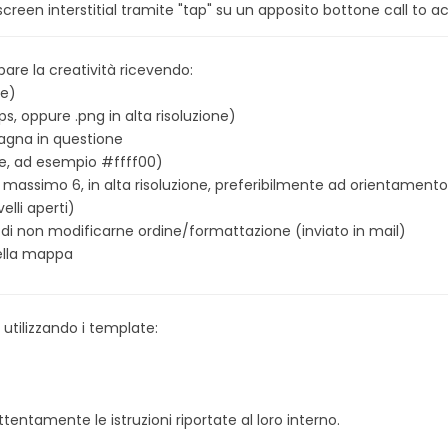
screen interstitial tramite "tap" su un apposito bottone call to ac
pare la creatività ricevendo:
le)
ps, oppure .png in alta risoluzione)
pagna in questione
le, ad esempio #ffff00)
al massimo 6, in alta risoluzione, preferibilmente ad orientamento
elli aperti)
 di non modificarne ordine/formattazione (inviato in mail)
nella mappa
 utilizzando i template:
tentamente le istruzioni riportate al loro interno.