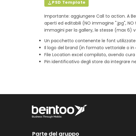
PSD Template
Importante: aggiungere Call to action. A Beint
aperti ed editabili (NO immagine ".jpg", NO t
immagini per la gallery, le stesse (max 6) va
Un pacchetto contenente le font utilizzate 
Il logo del brand (in formato vettoriale o in 
File Location excel compilato, avendo cura
Pin identificativo degli store da integrare 
Parte del gruppo