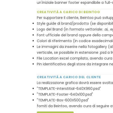
un'iniziale banner footer espandibile a full-
CREATIVITÀ A CARICO DI BEINTOO
Per supportare il cliente, Beintoo può svilup
Style guide di brand/prodotto (se disponibi
Logo del Brand (in formato vettoriale: .ai, .e
Font ufficiale del brand oppure della cam
Colori di riferimento (in codice esadecima
Le immagini da inserire nella fotogallery (
verticale, se possibile in estensione .psd a liv
File Location excel compilato, avendo cura
Pin identificativo degli store da integrare 
CREATIVITÀ A CARICO DEL CLIENTE
La realizzazione grafica dovrà essere svolta
"TEMPLATE-interstitial-640X960.psd"
"TEMPLATE-Footer-640x100.psd"
"TEMPLATE-Box-600X500.psd"
forniti da Beintoo, avendo cura di seguire at