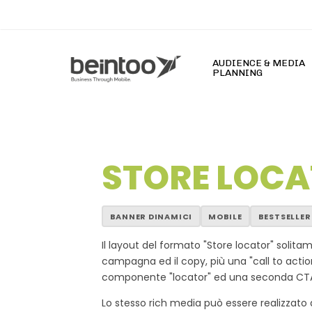
Skip
to
main
content
AUDIENCE & MEDIA
PLANNING
STORE LOC
s Slot777 Online Terpercaya Hari Ini dengan Slot G
BANNER DINAMICI
MOBILE
BESTSELLER
Il layout del formato "Store locator" solit
campagna ed il copy, più una "call to actio
componente "locator" ed una seconda CTA c
Lo stesso rich media può essere realizzat