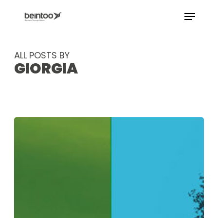
Skip
Menu
to
main
Close
content
Menu
ALL POSTS BY
GIORGIA