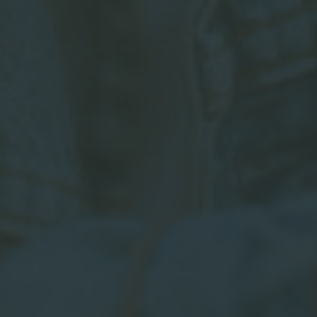
Lucrezia Peloni
Novembre 25, 2024