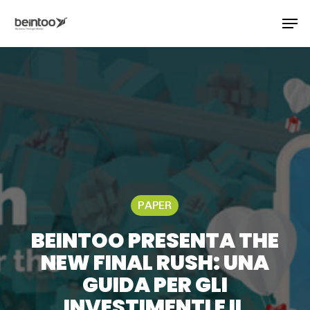
Skip
Men
to
main
Close
content
Menu
 Slot777 Online Terpercaya Hari Ini dengan Slot
PAPER
BEINTOO PRESENTA THE
NEW FINAL RUSH: UNA
GUIDA PER GLI
INVESTIMENTI E IL