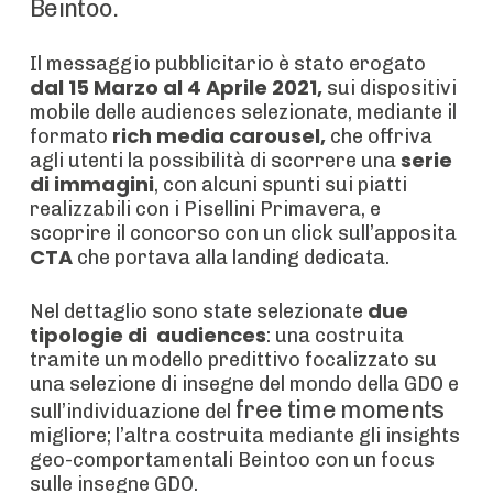
Beintoo.
Il messaggio pubblicitario è stato erogato
dal 15 Marzo al 4 Aprile 2021,
sui dispositivi
mobile delle audiences selezionate, mediante il
rich media carousel,
formato
che offriva
serie
agli utenti la possibilità di scorrere una
di immagini
, con alcuni spunti sui piatti
realizzabili con i Pisellini Primavera, e
scoprire il concorso con un click sull’apposita
CTA
che portava alla landing dedicata.
due
Nel dettaglio sono state selezionate
tipologie di audiences
: una costruita
tramite un modello predittivo focalizzato su
una selezione di insegne del mondo della GDO e
free time moments
sull’individuazione del
migliore; l’altra costruita mediante gli insights
geo-comportamentali Beintoo con un focus
sulle insegne GDO.