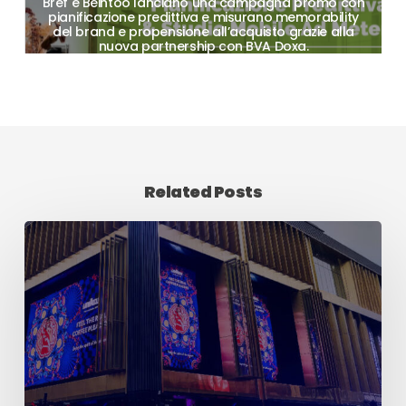
Bref e Beintoo lanciano una campagna promo con
pianificazione predittiva e misurano memorability
del brand e propensione all’acquisto grazie alla
nuova partnership con BVA Doxa.
Related Posts