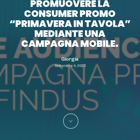
PROMUOVERE LA
CONSUMER PROMO
“PRIMAVERA IN TAVOLA”
MEDIANTE UNA
CAMPAGNA MOBILE.
Giorgia
Settembre 4, 2023