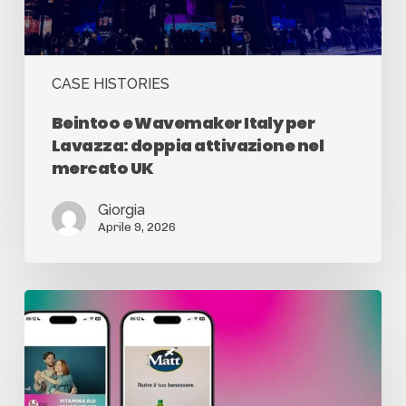
CASE HISTORIES
Beintoo e Wavemaker Italy per
Lavazza: doppia attivazione nel
mercato UK
Giorgia
Aprile 9, 2026