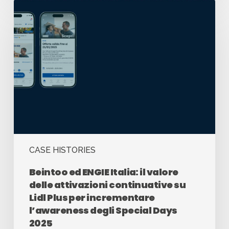
CASE HISTORIES
Beintoo ed ENGIE Italia: il valore
delle attivazioni continuative su
Lidl Plus per incrementare
l’awareness degli Special Days
2025