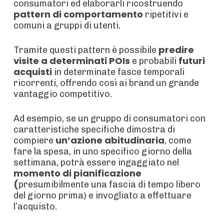
consumatori ed elaborarli ricostruendo
pattern di comportamento
ripetitivi e
comuni a gruppi di utenti.
predire
Tramite questi pattern è possibile
visite a determinati POIs
futuri
e probabili
acquisti
in determinate fasce temporali
ricorrenti, offrendo così ai brand un grande
vantaggio competitivo.
Ad esempio, se un gruppo di consumatori con
caratteristiche specifiche dimostra di
un’azione abitudinaria
compiere
, come
fare la spesa, in uno specifico giorno della
settimana, potrà essere ingaggiato nel
momento di pianificazione
(
presumibilmente una fascia di tempo libero
del giorno prima) e invogliato a effettuare
l’acquisto.