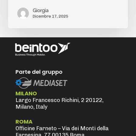
Giorgia
Dicembre 17, 2025
Parte del gruppo
MILANO
Largo Francesco Richini, 2 20122,
Milano, Italy
ROMA
Officine Farneto – Via dei Monti della
Farnesina, 77,00135 Roma