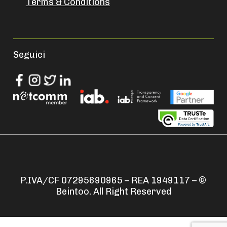
Terms & Conditions
Seguici
P.IVA/CF 07295690965 – REA 1949117 – ©
Beintoo. All Right Reserved