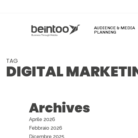
Skip
to
main
content
AUDIENCE & MEDIA
PLANNING
TAG
DIGITAL MARKETI
s Slot777 Online Terpercaya Hari Ini dengan Slot G
Archives
Aprile 2026
Febbraio 2026
Dicembre 2025