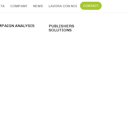
CONTACT
ITA
COMPANY
NEWS
LAVORA CON NOI
MPAIGN ANALYSIS
PUBLISHERS
SOLUTIONS
FT Terpercaya dengan Slot Gacor Hari Ini 2026