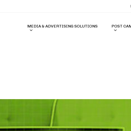
MEDIA & ADVERTISING SOLUTIONS
POST CA
acor Terbaik 2026
MAHJONGJP88 🎃 Situs Slot PG SO