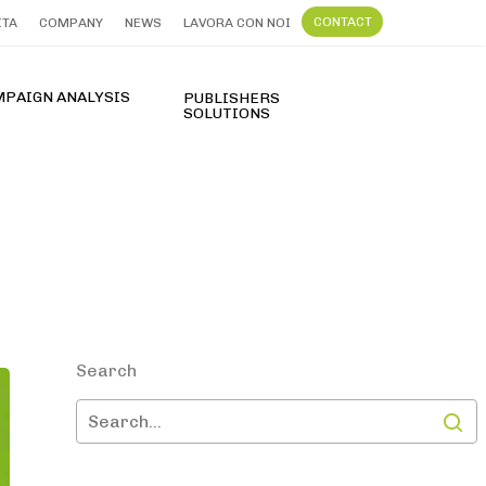
CONTACT
ITA
COMPANY
NEWS
LAVORA CON NOI
MPAIGN ANALYSIS
PUBLISHERS
SOLUTIONS
FT Terpercaya dengan Slot Gacor Hari Ini 2026
Search