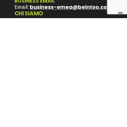
BUSINESS EMAIL
business-emea@beintoo.com
Email:
CHI SIAMO
Mission e Vision
Values
Team
LAVORA CON NOI
Posizioni aperte
Informativa GDPR Contatti
Privacy Policy
Cookie Policy
Terms & Conditions
Seguici