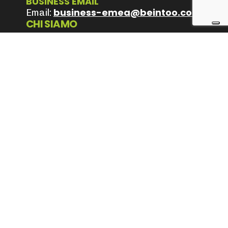
BUSINESS EMAIL
business-emea@beintoo.com
Email:
CHI SIAMO
Mission e Vision
Values
Team
LAVORA CON NOI
Posizioni aperte
Informativa GDPR Contatti
Privacy Policy
Cookie Policy
Terms & Conditions
Seguici